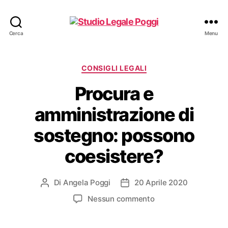
Studio
Cerca
Menu
Legale
Poggi
Categorie
CONSIGLI LEGALI
Procura e
amministrazione di
sostegno: possono
coesistere?
Di
Angela Poggi
20 Aprile 2020
Autore
Data
articolo
dell'articolo
su
Nessun commento
Procura
e