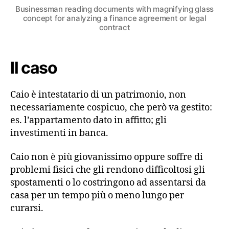
amministrazione
Businessman reading documents with magnifying glass
di
concept for analyzing a finance agreement or legal
sostegno:
contract
possono
coesistere?
Il caso
Caio è intestatario di un patrimonio, non
necessariamente cospicuo, che però va gestito:
es. l’appartamento dato in affitto; gli
investimenti in banca.
Caio non è più giovanissimo oppure soffre di
problemi fisici che gli rendono difficoltosi gli
spostamenti o lo costringono ad assentarsi da
casa per un tempo più o meno lungo per
curarsi.