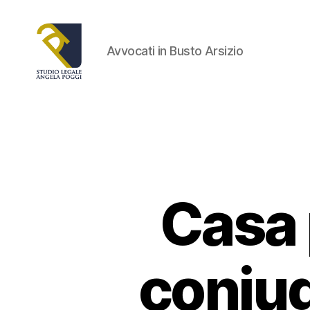
Avvocati in Busto Arsizio
Studio
Legale
Poggi
Casa 
coniug