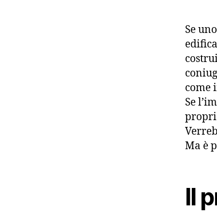
Se uno
edific
costru
coniug
come i
Se l’i
propri
Verreb
Ma è p
Il 