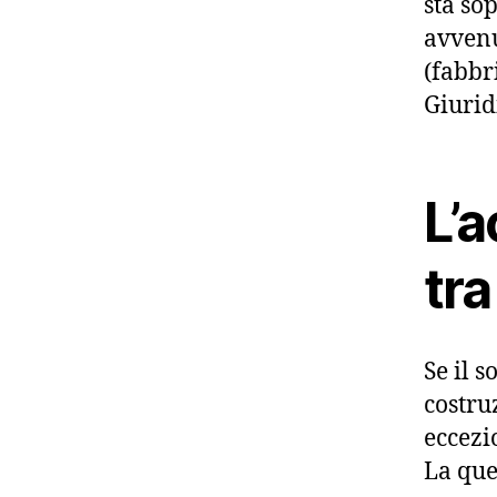
sta so
avvenu
(fabbri
Giurid
L’a
tra
Se il 
costru
eccezi
La que