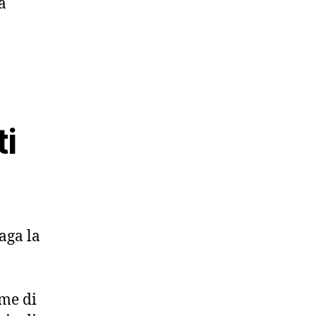
a
ti
aga la
ime di