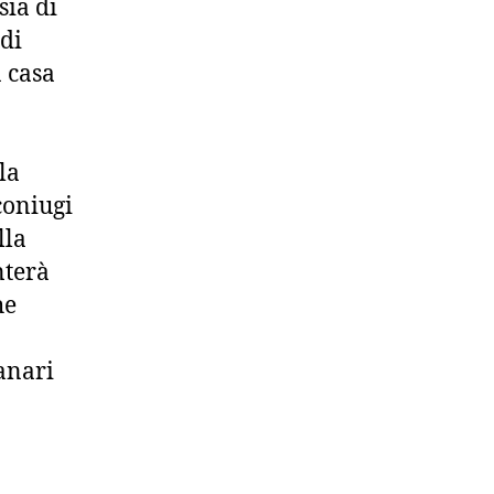
sia di
 di
 casa
la
coniugi
lla
nterà
he
anari