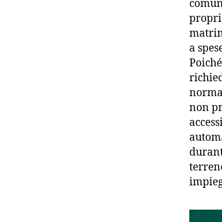
comuni
proprie
matrim
a spese
Poiché
richie
normat
non pr
access
automa
durant
terren
impieg