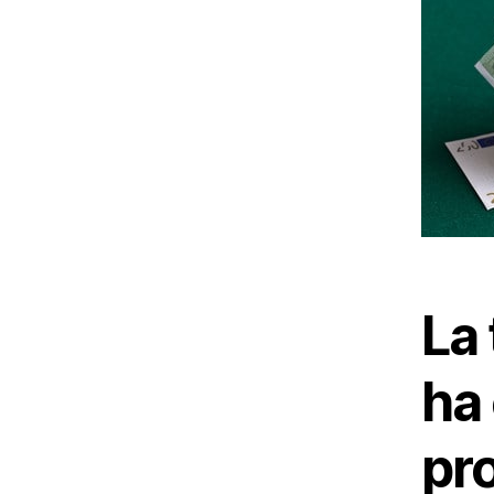
La 
ha 
pro