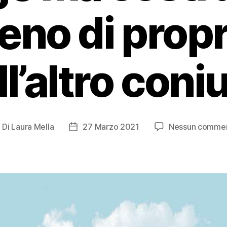
reno di propr
ll’altro coni
Di
Laura Mella
27 Marzo 2021
Nessun comme
utore
Data
ticolo
dell'articolo