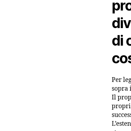
pro
di
di 
cos
Per le
sopra 
Il pro
propri
succes
L’esten