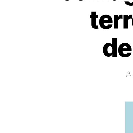
ter
de
A
ar