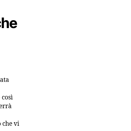
che
cata
 così
verrà
ò che vi