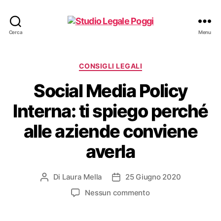
Studio
Cerca
Menu
Legale
Poggi
Categorie
CONSIGLI LEGALI
Social Media Policy
Interna: ti spiego perché
alle aziende conviene
averla
Di
Laura Mella
25 Giugno 2020
Autore
Data
articolo
dell'articolo
su
Nessun commento
Social
Media