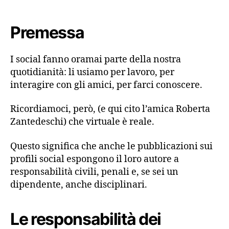
Policy
Interna:
ti
Premessa
spiego
perché
I social fanno oramai parte della nostra
alle
quotidianità: li usiamo per lavoro, per
aziende
conviene
interagire con gli amici, per farci conoscere.
averla
Ricordiamoci, però, (e qui cito l’amica Roberta
Zantedeschi) che virtuale è reale.
Questo significa che anche le pubblicazioni sui
profili social espongono il loro autore a
responsabilità civili, penali e, se sei un
dipendente, anche disciplinari.
Le responsabilità dei